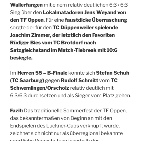
Wallerfangen
mit einem relativ deutlichen 6:3 / 6:3
Sieg über den
Lokalmatadoren Jens Weyand von
den TF Oppen
. Für eine
faustdicke Überraschung
sorgte der für den
TC Düppenweiler spielende
Joachim Zimmer, der letztlich den Favoriten
Rüdiger Bies vom TC Brotdorf nach
Satzgleichstand im Match-Tiebreak mit 10:6
besiegte.
Im
Herren 55 – B-Finale
konnte sich
Stefan Schuh
(TC Saarburg)
gegen
Rudolf Schmitt
vom
TC
Schwemlingen/Orscholz
relativ deutlich mit
6:3/6:3 durchsetzen und als Sieger vom Platz gehen.
Fazit:
Das traditionelle Sommerfest der TF Oppen,
das bekanntermaßen von Beginn an mit den
Endspielen des Lückner-Cups verknüpft wurde,
zeichnet sich nicht nur als überregional bekannte
sportliche Veranstaltung innerhalb des