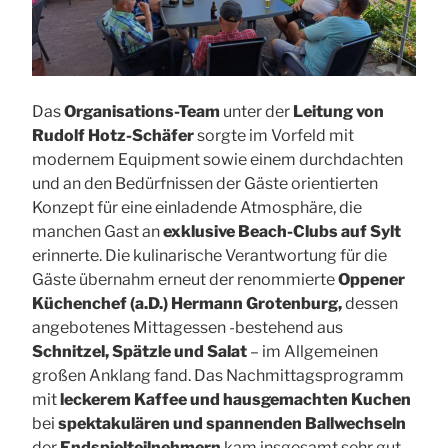
Das
Organisations-Team
unter der
Leitung von
Rudolf Hotz-Schäfer
sorgte im Vorfeld mit
modernem Equipment sowie einem durchdachten
und an den Bedürfnissen der Gäste orientierten
Konzept für eine einladende Atmosphäre, die
manchen Gast an
exklusive Beach-Clubs auf Sylt
erinnerte. Die kulinarische Verantwortung für die
Gäste übernahm erneut der renommierte
Oppener
Küchenchef (a.D.) Hermann Grotenburg,
dessen
angebotenes Mittagessen -bestehend aus
Schnitzel, Spätzle und Salat
– im Allgemeinen
großen Anklang fand. Das Nachmittagsprogramm
mit
leckerem Kaffee und hausgemachten Kuchen
bei
spektakulären und spannenden Ballwechseln
der
Endspielteilnehmern
kam insgesamt sehr gut