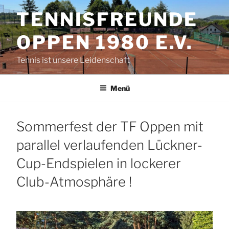
Zum
TENNISFREUNDE
Inhalt
springen
OPPEN 1980 E.V.
Tennis ist unsere Leidenschaft
Menü
Sommerfest der TF Oppen mit
parallel verlaufenden Lückner-
Cup-Endspielen in lockerer
Club-Atmosphäre !