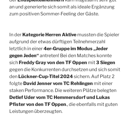
an und generierte sich somit als ideale Ergänzung
zum positiven Sommer-Feeling der Gäste.
In der
Kategorie Herren Aktive
mussten die Spieler
aufgrund der etwas dürftigen Teilnehmerzahl
letztlich in einer
4er-Gruppe im Modus „Jeder
gegen Jeden“
antreten! Bei den Matches konnte
sich
Freddy Gray von den TF Oppen
mit
3 Siegen
gegen die Konkurrenten durchsetzen und sich somit
den
Lückner-Cup-Titel 2024
sichern. Auf Platz 2
folgte
David Jenner vom TC Rehlingen
mit einer
staken Performance. Die weiteren Plätze belegten
Detlef Uder vom TC Hemmersdorf und Lukas
Pfister von den TF Oppen
., die ebenfalls mit guten
Leistungen überzeugten.