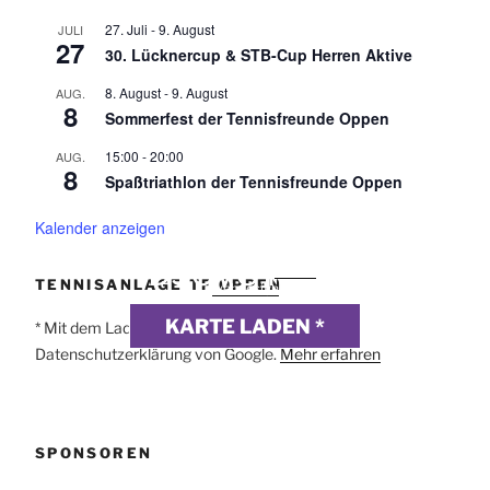
27. Juli
-
9. August
JULI
27
30. Lücknercup & STB-Cup Herren Aktive
8. August
-
9. August
AUG.
8
Sommerfest der Tennisfreunde Oppen
15:00
-
20:00
AUG.
8
Spaßtriathlon der Tennisfreunde Oppen
Kalender anzeigen
DSGVO MAP
Präsentiert von
exovia
TENNISANLAGE TF OPPEN
webdesign
KARTE LADEN *
* Mit dem Laden der Karte akzeptierst du die
Datenschutzerklärung von Google.
Mehr erfahren
SPONSOREN