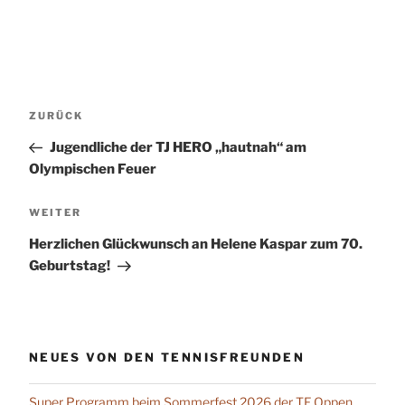
Beitragsnavigation
Vorheriger
ZURÜCK
Beitrag
Jugendliche der TJ HERO „hautnah“ am
Olympischen Feuer
Nächster
WEITER
Beitrag
Herzlichen Glückwunsch an Helene Kaspar zum 70.
Geburtstag!
NEUES VON DEN TENNISFREUNDEN
Super Programm beim Sommerfest 2026 der TF Oppen