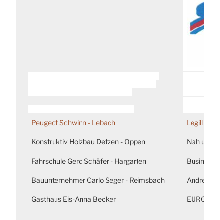
Peugeot Schwinn - Lebach
Legill Rei
Konstruktiv Holzbau Detzen - Oppen
Nah und F
Fahrschule Gerd Schäfer - Hargarten
Business 
Bauunternehmer Carlo Seger - Reimsbach
Andreas A
Gasthaus Eis-Anna Becker
EURONICS 