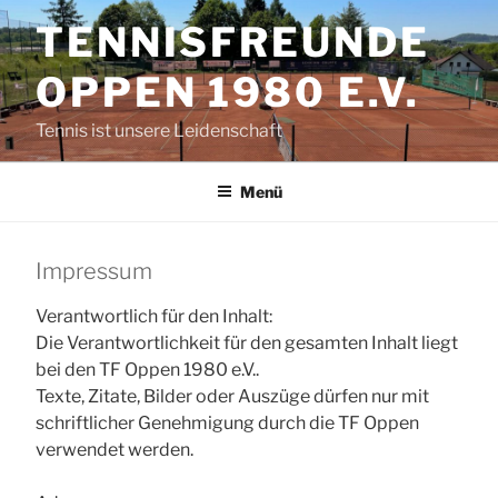
Zum
TENNISFREUNDE
Inhalt
springen
OPPEN 1980 E.V.
Tennis ist unsere Leidenschaft
Menü
Impressum
Verantwortlich für den Inhalt:
Die Verantwortlichkeit für den gesamten Inhalt liegt
bei den TF Oppen 1980 e.V..
Texte, Zitate, Bilder oder Auszüge dürfen nur mit
schriftlicher Genehmigung durch die TF Oppen
verwendet werden.