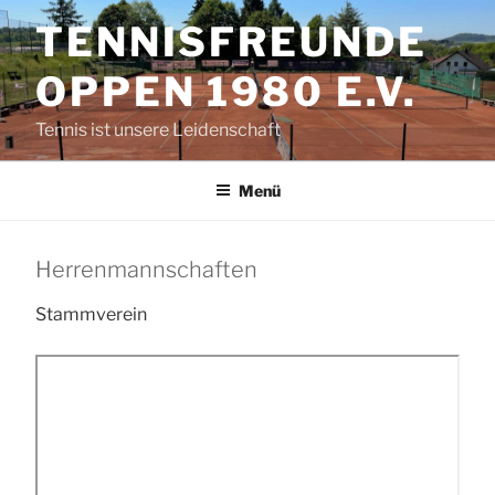
Zum
TENNISFREUNDE
Inhalt
springen
OPPEN 1980 E.V.
Tennis ist unsere Leidenschaft
Menü
Herrenmannschaften
Stammverein