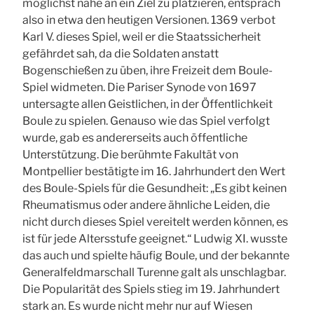
möglichst nahe an ein Ziel zu platzieren, entsprach
also in etwa den heutigen Versionen. 1369 verbot
Karl V. dieses Spiel, weil er die Staatssicherheit
gefährdet sah, da die Soldaten anstatt
Bogenschießen zu üben, ihre Freizeit dem Boule-
Spiel widmeten. Die Pariser Synode von 1697
untersagte allen Geistlichen, in der Öffentlichkeit
Boule zu spielen. Genauso wie das Spiel verfolgt
wurde, gab es andererseits auch öffentliche
Unterstützung. Die berühmte Fakultät von
Montpellier bestätigte im 16. Jahrhundert den Wert
des Boule-Spiels für die Gesundheit: „Es gibt keinen
Rheumatismus oder andere ähnliche Leiden, die
nicht durch dieses Spiel vereitelt werden können, es
ist für jede Altersstufe geeignet.“ Ludwig XI. wusste
das auch und spielte häufig Boule, und der bekannte
Generalfeldmarschall Turenne galt als unschlagbar.
Die Popularität des Spiels stieg im 19. Jahrhundert
stark an. Es wurde nicht mehr nur auf Wiesen