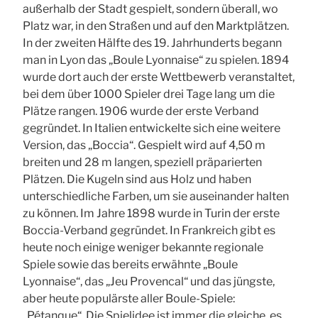
außerhalb der Stadt gespielt, sondern überall, wo
Platz war, in den Straßen und auf den Marktplätzen.
In der zweiten Hälfte des 19. Jahrhunderts begann
man in Lyon das „Boule Lyonnaise“ zu spielen. 1894
wurde dort auch der erste Wettbewerb veranstaltet,
bei dem über 1000 Spieler drei Tage lang um die
Plätze rangen. 1906 wurde der erste Verband
gegründet. In Italien entwickelte sich eine weitere
Version, das „Boccia“. Gespielt wird auf 4,50 m
breiten und 28 m langen, speziell präparierten
Plätzen. Die Kugeln sind aus Holz und haben
unterschiedliche Farben, um sie auseinander halten
zu können. Im Jahre 1898 wurde in Turin der erste
Boccia-Verband gegründet. In Frankreich gibt es
heute noch einige weniger bekannte regionale
Spiele sowie das bereits erwähnte „Boule
Lyonnaise“, das „Jeu Provencal“ und das jüngste,
aber heute populärste aller Boule-Spiele:
„Pétanque“. Die Spielidee ist immer die gleiche, es