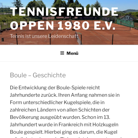
Zum
TENNISFREUNDE
Inhalt
springen
OPPEN 1980 E.V.
Tennis ist unsere Leidenschaft
Menü
Boule – Geschichte
Die Entwicklung der Boule-Spiele reicht
Jahrhunderte zurück. Ihren Anfang nahmen sie in
Form unterschiedlicher Kugelspiele, die in
zahlreichen Ländern von allen Schichten der
Bevölkerung ausgeübt wurden. Schon im 13.
Jahrhundert wurde in Frankreich mit Holzkugeln
Boule gespielt. Hierbei ging es darum, die Kugel