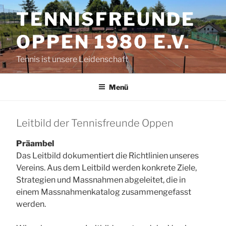
Zum
TENNISFREUNDE
Inhalt
springen
OPPEN 1980 E.V.
Tennis ist unsere Leidenschaft
Menü
Leitbild der Tennisfreunde Oppen
Präambel
Das Leitbild dokumentiert die Richtlinien unseres
Vereins. Aus dem Leitbild werden konkrete Ziele,
Strategien und Massnahmen abgeleitet, die in
einem Massnahmenkatalog zusammengefasst
werden.