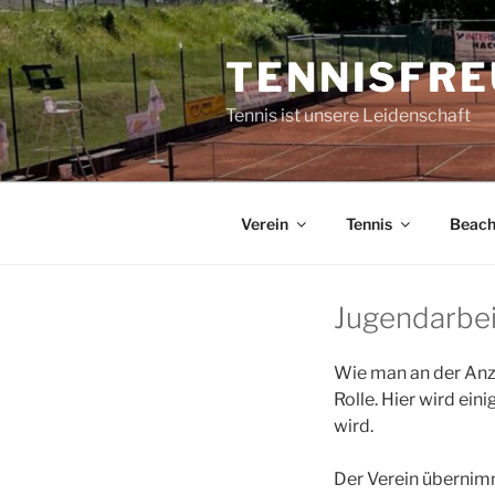
Zum
Inhalt
TENNISFRE
springen
Tennis ist unsere Leidenschaft
Verein
Tennis
Beac
Jugendarbei
Wie man an der Anza
Rolle. Hier wird ei
wird.
Der Verein übernimm