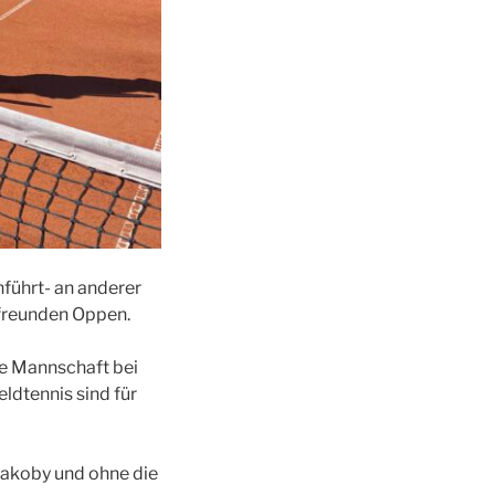
hführt- an anderer
sfreunden Oppen.
ine Mannschaft bei
ldtennis sind für
Jakoby und ohne die