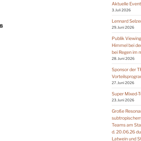
Aktuelle Even
3. Juli 2026
Lennard Selzer
8
29. Juni 2026
Publik Viewin
Himmel bei de
bei Regen im m
28. Juni 2026
Sponsor der T
Vorteilsprog
27. Juni 2026
Super Mixed-Tu
23. Juni 2026
Große Resonan
subtropischem
Teams am Start
d. 20.06.26 du
Latwein und St