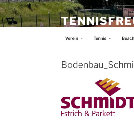
Zum
Inhalt
TENNISFRE
springen
Tennis ist unsere Leidenschaft
Verein
Tennis
Beac
Bodenbau_Schmi