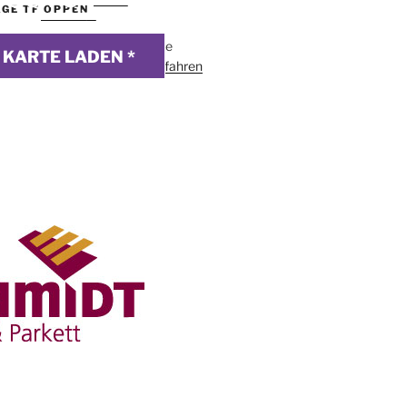
GE TF OPPEN
webdesign
n der Karte akzeptierst du die
KARTE LADEN *
klärung von Google.
Mehr erfahren