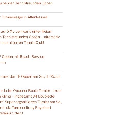
ts bei den Tennisfreunden Oppen
 Turniersieger in Altenkessel !
g auf XXL-Leinwand unter freiem
n Tennisfreunden Oppen, – alternativ
odernisierten Tennis-Club!
F Oppen mit Bosch-Service-
ramm
rnier der TF Oppen am So., d. 05.Juli
z beim Oppener Boule-Turnier – trotz
 Klima – insgesamt 34 Doublette-
 ! Super organisiertes Turnier am Sa.,
rch die Turnierleitung Engelbert
efan Krutten !