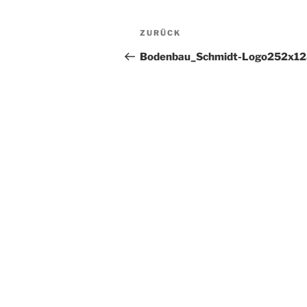
Beitragsnavigation
Vorheriger
ZURÜCK
Beitrag
Bodenbau_Schmidt-Logo252x12