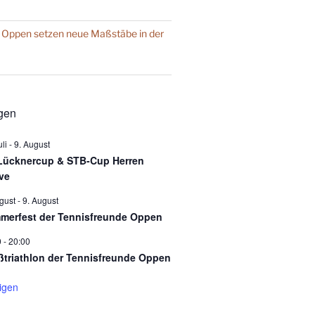
 Oppen setzen neue Maßstäbe in der
gen
uli
-
9. August
 Lücknercup & STB-Cup Herren
ve
gust
-
9. August
merfest der Tennisfreunde Oppen
0
-
20:00
ßtriathlon der Tennisfreunde Oppen
igen
DSGVO MAP
Präsentiert von
exovia