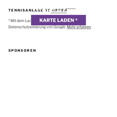
DSGVO MAP
Präsentiert von
exovia
TENNISANLAGE TF OPPEN
webdesign
KARTE LADEN *
* Mit dem Laden der Karte akzeptierst du die
Datenschutzerklärung von Google.
Mehr erfahren
SPONSOREN