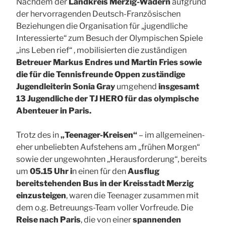
Nachdem der
Landkreis Merzig-Wadern
aufgrund
der hervorragenden Deutsch-Französischen
Beziehungen die Organisation für „jugendliche
Interessierte“ zum Besuch der Olympischen Spiele
„ins Leben rief“ , mobilisierten die zuständigen
Betreuer Markus Endres und Martin Fries sowie
die für die Tennisfreunde Oppen zuständige
Jugendleiterin Sonia Gray
umgehend
insgesamt
13 Jugendliche der TJ HERO für das olympische
Abenteuer in Paris.
Trotz des in
„Teenager-Kreisen“
– im allgemeinen-
eher unbeliebten Aufstehens am „frühen Morgen“
sowie der ungewohnten „Herausforderung“, bereits
um
05.15 Uhr i
n einen für den
Ausflug
bereitstehenden Bus in der Kreisstadt Merzig
einzusteigen
, waren die Teenager zusammen mit
dem o.g. Betreuungs-Team voller Vorfreude. Die
Reise nach Paris
, die von einer
spannenden