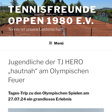
Zum
TENNISFREUNDE
Inhalt
springen
OPPEN 1980 E.V.
Tennis ist unsere Leidenschaft
Menü
Jugendliche der TJ HERO
„hautnah“ am Olympischen
Feuer
Tages-Trip zu den Olympischen Spielen am
27.07.24 ein grandioses Erlebnis