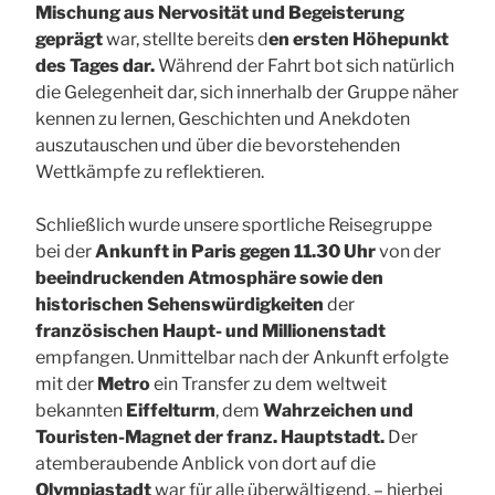
Mischung aus Nervosität und Begeisterung
geprägt
war, stellte bereits d
en ersten Höhepunkt
des Tages dar.
Während der Fahrt bot sich natürlich
die Gelegenheit dar, sich innerhalb der Gruppe näher
kennen zu lernen, Geschichten und Anekdoten
auszutauschen und über die bevorstehenden
Wettkämpfe zu reflektieren.
Schließlich wurde unsere sportliche Reisegruppe
bei der
Ankunft in Paris gegen 11.30 Uhr
von der
beeindruckenden Atmosphäre sowie den
historischen Sehenswürdigkeiten
der
französischen Haupt- und Millionenstadt
empfangen. Unmittelbar nach der Ankunft erfolgte
mit der
Metro
ein Transfer zu dem weltweit
bekannten
Eiffelturm
, dem
Wahrzeichen und
Touristen-Magnet der franz. Hauptstadt.
Der
atemberaubende Anblick von dort auf die
Olympiastadt
war für alle überwältigend, – hierbei