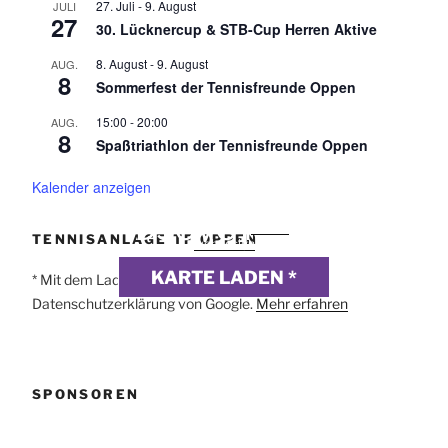
27. Juli
-
9. August
JULI
27
30. Lücknercup & STB-Cup Herren Aktive
8. August
-
9. August
AUG.
8
Sommerfest der Tennisfreunde Oppen
15:00
-
20:00
AUG.
8
Spaßtriathlon der Tennisfreunde Oppen
Kalender anzeigen
DSGVO MAP
Präsentiert von
exovia
TENNISANLAGE TF OPPEN
webdesign
KARTE LADEN *
* Mit dem Laden der Karte akzeptierst du die
Datenschutzerklärung von Google.
Mehr erfahren
SPONSOREN