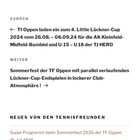
Beitragsnavigation
Vorheriger
ZURÜCK
Beitrag
Tf Oppen laden ein zum 4. Little Lückner-Cup
2024 vom 26.08. – 06.09.24 für die AK Kleinfeld-
Midfeld-Bambini und U-15 – U 18 der TJ HERO
Nächster
WEITER
Beitrag
Sommerfest der TF Oppen mit parallel verlaufenden
Lückner-Cup-Endspielen in lockerer Club-
Atmosphäre !
NEUES VON DEN TENNISFREUNDEN
Super Programm beim Sommerfest 2026 der TF Oppen