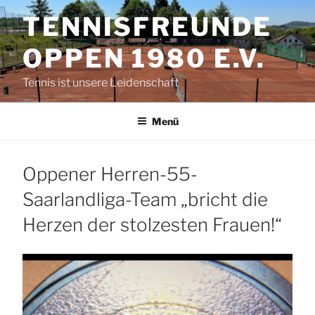
Zum
TENNISFREUNDE
Inhalt
springen
OPPEN 1980 E.V.
Tennis ist unsere Leidenschaft
Menü
Oppener Herren-55-
Saarlandliga-Team „bricht die
Herzen der stolzesten Frauen!“