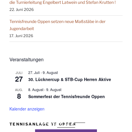
die Turnierleitung Engelbert Latwein und Stefan Krutten !
22. Juni 2026
Tennisfreunde Oppen setzen neue Maßstäbe in der
Jugendarbeit
17. Juni 2026
Veranstaltungen
27. Juli
-
9. August
JULI
27
30. Lücknercup & STB-Cup Herren Aktive
8. August
-
9. August
AUG.
8
Sommerfest der Tennisfreunde Oppen
Kalender anzeigen
DSGVO MAP
Präsentiert von
exovia
TENNISANLAGE TF OPPEN
webdesign