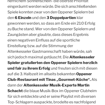
herrlichem Sonnenschein- die oberste Priorität
eingeräumt werden würde. Die sich anschließenden
Spiele konnten zwar von den Oppener Spielern bei
den
6 Einzeln
und den
3 Doppelpartien
klar
gewonnen werden, so dass am Ende ein 21:0 Erfolg
zu Buche stand. Wer von den Oppener Spielern und
Zaungästen aber glaubte, dass dieses Ergebnis
einen negativen Einfluss auf die sportliche
Einstellung bzw. auf die Stimmung der
Altenkesseler Gastmannschaft haben würde, sah
sich jedoch maximal getäuscht. Die
Altenkesseler
Spieler gratulierten den Oppener Spielern herzlich
und fair zu ihrem Erfolg
und freuten sich mit diesen
auf die 3. Halbzeit im allseits bekannten
Oppener
Club-Restaurant mit Tinas „Gourmet-Küche“.
Als
dann der
Altenkesseler Musik-Experte Martin
Schacht
die blaue Musik-Box im Oppener Clubheim
für sich entdeckte und er seine Playlist mit diversen
Top-Schlagern auspackte, brodelte es nachfolgend