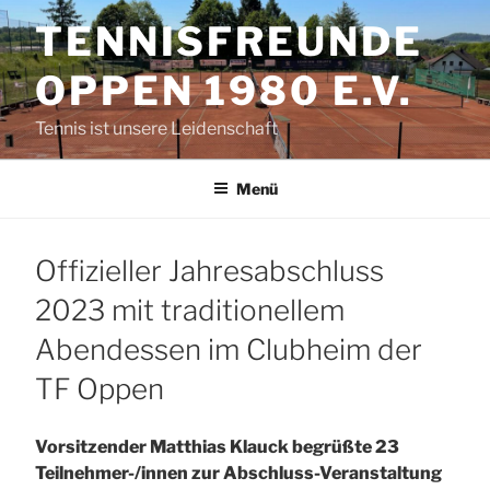
Zum
TENNISFREUNDE
Inhalt
springen
OPPEN 1980 E.V.
Tennis ist unsere Leidenschaft
Menü
Offizieller Jahresabschluss
2023 mit traditionellem
Abendessen im Clubheim der
TF Oppen
Vorsitzender Matthias Klauck begrüßte 23
Teilnehmer-/innen zur Abschluss-Veranstaltung