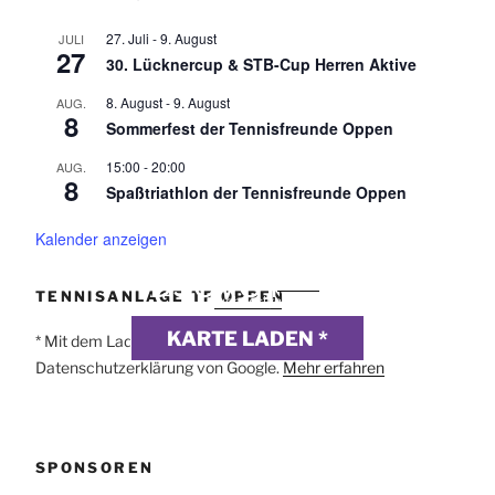
27. Juli
-
9. August
JULI
27
30. Lücknercup & STB-Cup Herren Aktive
8. August
-
9. August
AUG.
8
Sommerfest der Tennisfreunde Oppen
15:00
-
20:00
AUG.
8
Spaßtriathlon der Tennisfreunde Oppen
Kalender anzeigen
DSGVO MAP
Präsentiert von
exovia
TENNISANLAGE TF OPPEN
webdesign
KARTE LADEN *
* Mit dem Laden der Karte akzeptierst du die
Datenschutzerklärung von Google.
Mehr erfahren
SPONSOREN