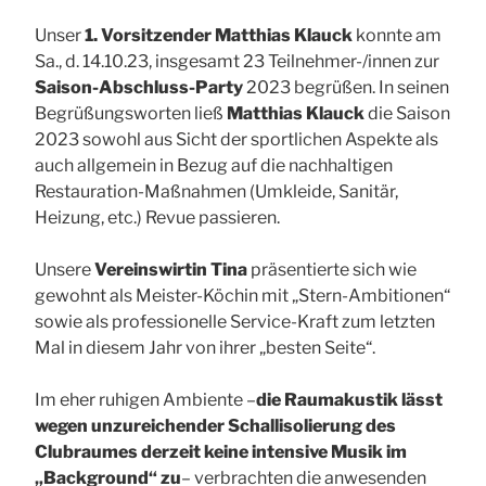
Unser
1. Vorsitzender Matthias Klauck
konnte am
Sa., d. 14.10.23, insgesamt 23 Teilnehmer-/innen zur
Saison-Abschluss-Party
2023 begrüßen. In seinen
Begrüßungsworten ließ
Matthias Klauck
die Saison
2023 sowohl aus Sicht der sportlichen Aspekte als
auch allgemein in Bezug auf die nachhaltigen
Restauration-Maßnahmen (Umkleide, Sanitär,
Heizung, etc.) Revue passieren.
Unsere
Vereinswirtin Tina
präsentierte sich wie
gewohnt als Meister-Köchin mit „Stern-Ambitionen“
sowie als professionelle Service-Kraft zum letzten
Mal in diesem Jahr von ihrer „besten Seite“.
Im eher ruhigen Ambiente –
die Raumakustik lässt
wegen unzureichender Schallisolierung des
Clubraumes derzeit keine intensive Musik im
„Background“ zu
– verbrachten die anwesenden