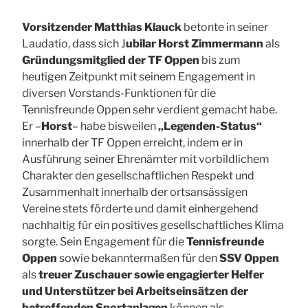
Vorsitzender Matthias Klauck
betonte in seiner
Laudatio, dass sich J
ubilar Horst Zimmermann
als
Gründungsmitglied der TF Oppen
bis zum
heutigen Zeitpunkt mit seinem Engagement in
diversen Vorstands-Funktionen für die
Tennisfreunde Oppen sehr verdient gemacht habe.
Er –
Horst
– habe bisweilen
„Legenden-Status“
innerhalb der TF Oppen erreicht, indem er in
Ausführung seiner Ehrenämter mit vorbildlichem
Charakter den gesellschaftlichen Respekt und
Zusammenhalt innerhalb der ortsansässigen
Vereine stets förderte und damit einhergehend
nachhaltig für ein positives gesellschaftliches Klima
sorgte. Sein Engagement für die
Tennisfreunde
Oppen
sowie bekanntermaßen für den
SSV Oppen
als
treuer Zuschauer sowie engagierter Helfer
und Unterstützer bei Arbeitseinsätzen der
betreffenden Sportanlagen
können als