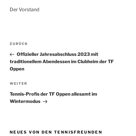
Der Vorstand
Beitragsnavigation
Vorheriger
ZURÜCK
Beitrag
Offizieller Jahresabschluss 2023 mit
traditionellem Abendessen im Clubheim der TF
Oppen
Nächster
WEITER
Beitrag
Tennis-Profis der TF Oppen allesamt im
Wintermodus
NEUES VON DEN TENNISFREUNDEN