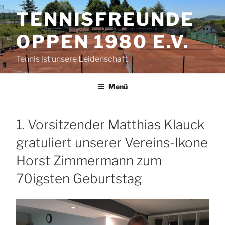
Zum
TENNISFREUNDE
Inhalt
springen
OPPEN 1980 E.V.
Tennis ist unsere Leidenschaft
Menü
1. Vorsitzender Matthias Klauck
gratuliert unserer Vereins-Ikone
Horst Zimmermann zum
70igsten Geburtstag