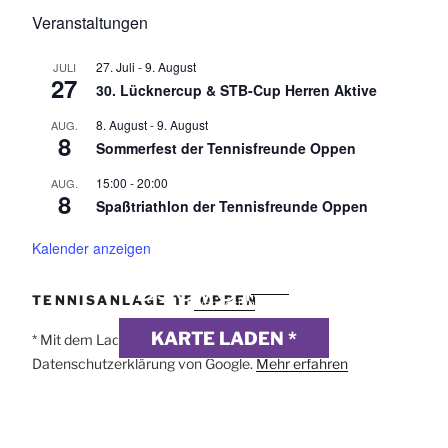
Veranstaltungen
27. Juli
-
9. August
JULI
27
30. Lücknercup & STB-Cup Herren Aktive
8. August
-
9. August
AUG.
8
Sommerfest der Tennisfreunde Oppen
15:00
-
20:00
AUG.
8
Spaßtriathlon der Tennisfreunde Oppen
Kalender anzeigen
DSGVO MAP
Präsentiert von
exovia
TENNISANLAGE TF OPPEN
webdesign
KARTE LADEN *
* Mit dem Laden der Karte akzeptierst du die
Datenschutzerklärung von Google.
Mehr erfahren