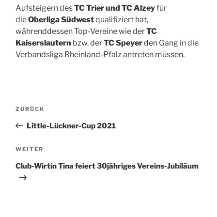
Aufsteigern des
TC Trier und TC Alzey
für
die
Oberliga Südwest
qualifiziert hat,
währenddessen Top-Vereine wie der
TC
Kaiserslautern
bzw. der
TC Speyer
den Gang in die
Verbandsliga Rheinland-Pfalz antreten müssen.
Beitragsnavigation
Vorheriger
ZURÜCK
Beitrag
Little-Lückner-Cup 2021
Nächster
WEITER
Beitrag
Club-Wirtin Tina feiert 30jähriges Vereins-Jubiläum