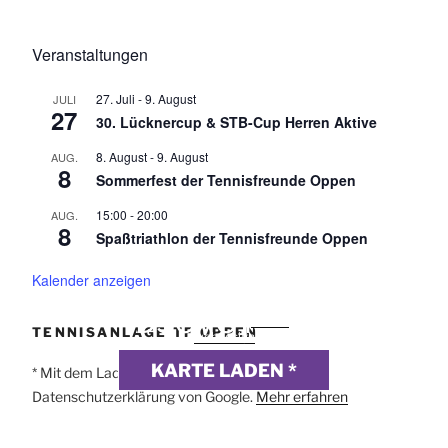
Veranstaltungen
27. Juli
-
9. August
JULI
27
30. Lücknercup & STB-Cup Herren Aktive
8. August
-
9. August
AUG.
8
Sommerfest der Tennisfreunde Oppen
15:00
-
20:00
AUG.
8
Spaßtriathlon der Tennisfreunde Oppen
Kalender anzeigen
DSGVO MAP
Präsentiert von
exovia
TENNISANLAGE TF OPPEN
webdesign
KARTE LADEN *
* Mit dem Laden der Karte akzeptierst du die
Datenschutzerklärung von Google.
Mehr erfahren