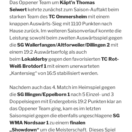
Das Oppener Team um
Käpt’n Thomas
Seiwert
kehrte zunächst zum Saison-Auftakt beim
starken Team des
TC Ommersheim
mit einem
knappen Auswärts-Sieg mit 11:10 Punkten nach
Hause zurück. Im weiteren Saisonverlauf konnte die
Leistung sowohl beim zweiten Auswärtsspiel gegen
die
SG Wallerfangen/Altforweiler/Dillingen 2
mit
einem 19:2 Auswärtserfolg als auch
beim
Lokalderby
gegen den favorisierten
TC Rot-
Weiß Brotdorf 1
mit einem unerwarteten
„Kantersieg“ von 16:5 stabilisiert werden.
Nachdem auch das 4. Match im Heimspiel gegen
die
SG Illingen/Eppelborn 1
nach 5 Einzel- und 3
Doppelsiegen mit Endergebnis 19:2 Punkten
klar an
das Oppener Team ging, kam es im letzten
Saisonspiel gegen die ebenfalls ungeschlagene
SG
WMA Nordsaar 1
zu einem
finalen
„Showdown“
um die Meisterschaft. Dieses Spiel