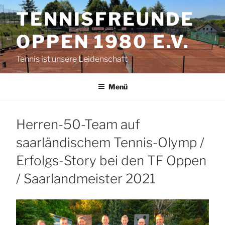
Zum
TENNISFREUNDE
Inhalt
springen
OPPEN 1980 E.V.
Tennis ist unsere Leidenschaft
Menü
Herren-50-Team auf
saarländischem Tennis-Olymp /
Erfolgs-Story bei den TF Oppen
/ Saarlandmeister 2021