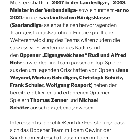
Meisterschaften –
2017 in der Landesliga-,
–
2018
Meister in der Verbandsliga-
sowie nunmehr
-anno
2021-
in der
saarländischen
Königsklasse
(Saarlandliga
) seien
auf einen hervorragenden
Teamgeist zurückzuführen. Für die sportliche
Weiterentwicklung des Teams wären zudem die
sukzessive Erweiterung des Kaders mit
den
Oppener „Eigengewächsen“ Rudi und Alfred
Hotz
sowie
ideal ins Team passende Top-Spieler
aus den umliegenden Ortschaften von Oppen (
Jens
Weyand, Markus Schulligen, Christoph Schütz,
Frank Schuler, Wolfgang Rosport)
neben den
bereits etablierten und erfahrenen Oppener
Spielern
Thomas Zenner
und
Michael
Schäfer
ausschlaggebend gewesen.
Interessant ist abschließend die Feststellung, dass
sich das Oppener Team mit dem Gewinn der
Saarlandmeisterschaft zusammen mit den