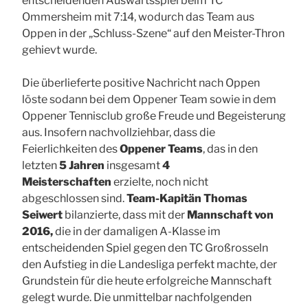
entscheidenden Auswärtsspiel beim TC
Ommersheim mit 7:14, wodurch das Team aus
Oppen in der „Schluss-Szene“ auf den Meister-Thron
gehievt wurde.
Die überlieferte positive Nachricht nach Oppen
löste sodann bei dem Oppener Team sowie in dem
Oppener Tennisclub große Freude und Begeisterung
aus. Insofern nachvollziehbar, dass die
Feierlichkeiten des
Oppener Teams
, das in den
letzten
5 Jahren
insgesamt
4
Meisterschaften
erzielte, noch nicht
abgeschlossen sind.
Team-Kapitän Thomas
Seiwert
bilanzierte, dass mit der
Mannschaft von
2016,
die in der damaligen A-Klasse im
entscheidenden Spiel gegen den TC Großrosseln
den Aufstieg in die Landesliga perfekt machte, der
Grundstein für die heute erfolgreiche Mannschaft
gelegt wurde. Die unmittelbar nachfolgenden