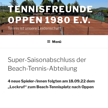
Zum
TENNISFREUNDE
Inhalt
springen
OPPEN 1980 E.V.
Tennis ist unsere Leidenschaft
Menü
Super-Saisonabschluss der
Beach-Tennis-Abteilung
4 neue Spieler-/innen folgten am 18.09.22 dem
„Lockruf“ zum Beach-Tennisplatz nach Oppen