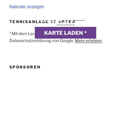
Kalender anzeigen
DSGVO MAP
Präsentiert von
exovia
TENNISANLAGE TF OPPEN
webdesign
KARTE LADEN *
* Mit dem Laden der Karte akzeptierst du die
Datenschutzerklärung von Google.
Mehr erfahren
SPONSOREN