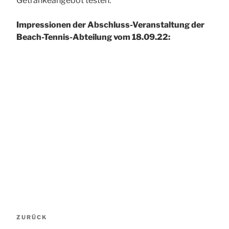
Getränkeangebot testen.
Impressionen der Abschluss-Veranstaltung der
Beach-Tennis-Abteilung vom 18.09.22:
Beitragsnavigation
Vorheriger
ZURÜCK
Beitrag