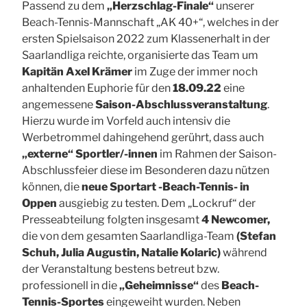
Passend zu dem
„Herzschlag-Finale“
unserer
Beach-Tennis-Mannschaft „AK 40+“, welches in der
ersten Spielsaison 2022 zum Klassenerhalt in der
Saarlandliga reichte, organisierte das Team um
Kapitän Axel Krämer
im Zuge der immer noch
anhaltenden Euphorie für den
18.09.22
eine
angemessene
Saison-Abschlussveranstaltung
.
Hierzu wurde im Vorfeld auch intensiv die
Werbetrommel dahingehend gerührt, dass auch
„externe“ Sportler/-innen
im Rahmen der Saison-
Abschlussfeier diese im Besonderen dazu nützen
können, die
neue Sportart -Beach-Tennis- in
Oppen
ausgiebig zu testen. Dem „Lockruf“ der
Presseabteilung folgten insgesamt
4 Newcomer,
die von dem gesamten Saarlandliga-Team
(Stefan
Schuh, Julia Augustin, Natalie Kolaric)
während
der Veranstaltung bestens betreut bzw.
professionell in die
„Geheimnisse“
des
Beach-
Tennis-Sportes
eingeweiht wurden. Neben