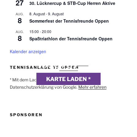
27
30. Lücknercup & STB-Cup Herren Aktive
8. August
-
9. August
AUG.
8
Sommerfest der Tennisfreunde Oppen
15:00
-
20:00
AUG.
8
Spaßtriathlon der Tennisfreunde Oppen
Kalender anzeigen
DSGVO MAP
Präsentiert von
exovia
TENNISANLAGE TF OPPEN
webdesign
KARTE LADEN *
* Mit dem Laden der Karte akzeptierst du die
Datenschutzerklärung von Google.
Mehr erfahren
SPONSOREN