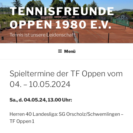
Zum
TENNISFREUNDE
Inhalt
springen
OPPEN 1980 E.V.
Tennis ist unsere Leidenschaft
Menü
Spieltermine der TF Oppen vom
04. – 10.05.2024
Sa., d. 04.05.24, 13.00 Uhr:
Herren 40 Landesliga: SG Orscholz/Schwemlingen –
TF Oppen 1