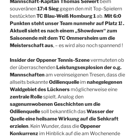
Mannschaft-Kapitän Thomas Seiwert
beim
souveränen
17:4 Sieg
gegen den mit Top-Spielern
bestückten
TC Blau-Weiß Homburg 1
ab.
Mit 6:0
Punkten steht unser Team nunmehr auf Platz 1! .
Aktuell sieht es nach einem „Showdown“ zum
Saisonende mit dem TC Ommersheim um die
Meisterschaft aus
, – es wird also noch spannend !
Insider der Oppener Tennis-Szene
vermuteten ob
der überraschenden
Leistungsexplosion der o.g.
Mannschaften
am vereinseigenen Tresen, dass die
allseits bekannte
Odilienquelle
im
nahegelegenen
Waldgebiet des Lückners
möglicherweise eine
zentrale Rolle
spielt. Analog den
sagenumwobenen Geschichten um die
Odilienquelle
soll bekanntlich das
Wasser der
Quelle eine heilsame Wirkung auf die Sehkraft
erzielen
. Kein Wunder, dass die
Oppener
Konkurrenz
im Hinblick auf die am Wochenende