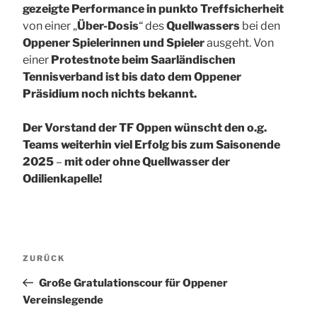
gezeigte Performance in punkto Treffsicherheit
von einer „
Über-Dosis
“ des
Quellwassers
bei den
Oppener Spielerinnen und Spieler
ausgeht. Von
einer
Protestnote beim Saarländischen
Tennisverband ist bis dato dem Oppener
Präsidium noch nichts bekannt.
Der Vorstand der TF Oppen wünscht den o.g.
Teams weiterhin viel Erfolg bis zum Saisonende
2025
–
mit oder ohne Quellwasser der
Odilienkapelle!
Beitragsnavigation
Vorheriger
ZURÜCK
Beitrag
Große Gratulationscour für Oppener
Vereinslegende