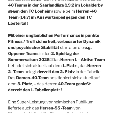
40 Teams in der Saarlandliga (19:2 im Lokalderby
gegen den TC Losheim
) sowie beim
Herren-40
Team (14:7) im Auswärtsspiel gegen den TC
Löstertal
!
Mit einer unglaublichen Performance in punkto
Fitness / Treffsicherheit, verbesserter Dynamik
und psychischer Stabilität
starteten die
o.g.
Oppener Teams
in den
2. Spieltag der
Sommersaison 2025 !
Das
Herren 1 – Aktive-Team
befindet sich aktuell auf dem
1. Platz
. , das
Herren-
2- Team
belegt
derzeit den 2. Platz
in der Tabelle.
Das
Damen-40-Team
positioniert sich aktuell auf
dem
3. Platz
, – das Herren
40-Team genießt
derzeit den 1. Tabellenplat
z !
Eine Super-Leistung vor heimischen Publikum
lieferte auch das
Herren-55 -Team
von