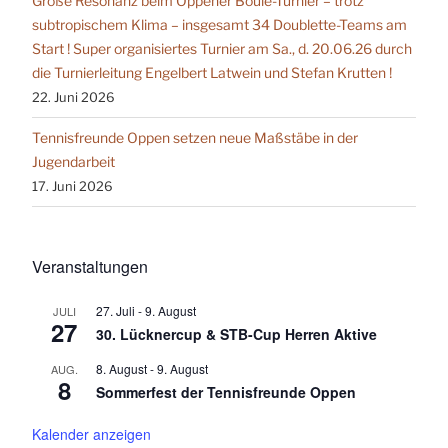
Große Resonanz beim Oppener Boule-Turnier – trotz
subtropischem Klima – insgesamt 34 Doublette-Teams am
Start ! Super organisiertes Turnier am Sa., d. 20.06.26 durch
die Turnierleitung Engelbert Latwein und Stefan Krutten !
22. Juni 2026
Tennisfreunde Oppen setzen neue Maßstäbe in der
Jugendarbeit
17. Juni 2026
Veranstaltungen
27. Juli
-
9. August
JULI
27
30. Lücknercup & STB-Cup Herren Aktive
8. August
-
9. August
AUG.
8
Sommerfest der Tennisfreunde Oppen
Kalender anzeigen