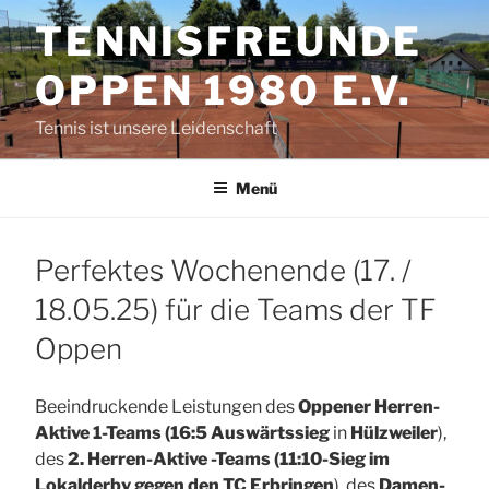
Zum
TENNISFREUNDE
Inhalt
springen
OPPEN 1980 E.V.
Tennis ist unsere Leidenschaft
Menü
Perfektes Wochenende (17. /
18.05.25) für die Teams der TF
Oppen
Beeindruckende Leistungen des
Oppener Herren-
Aktive 1-Teams (16:5 Auswärtssieg
in
Hülzweiler
),
des
2. Herren-Aktive -Teams (11:10-Sieg im
Lokalderby gegen den TC Erbringen
), des
Damen-