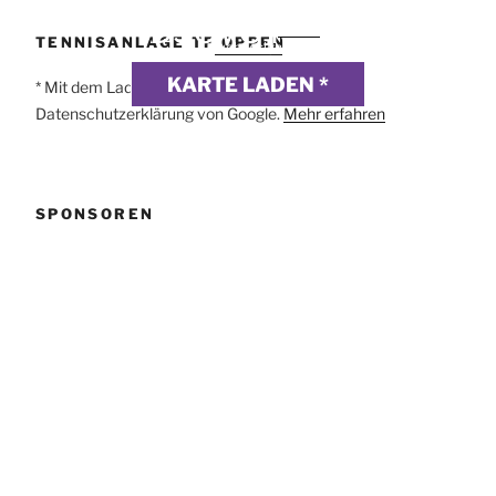
DSGVO MAP
Präsentiert von
exovia
TENNISANLAGE TF OPPEN
webdesign
KARTE LADEN *
* Mit dem Laden der Karte akzeptierst du die
Datenschutzerklärung von Google.
Mehr erfahren
SPONSOREN