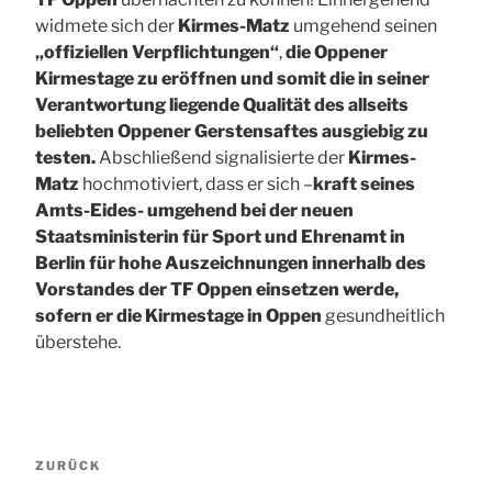
widmete sich der
Kirmes-Matz
umgehend seinen
„offiziellen Verpflichtungen“
,
die Oppener
Kirmestage zu eröffnen und somit die in seiner
Verantwortung liegende Qualität des allseits
beliebten Oppener Gerstensaftes ausgiebig zu
testen.
Abschließend signalisierte der
Kirmes-
Matz
hochmotiviert, dass er sich –
kraft seines
Amts-Eides- umgehend bei der neuen
Staatsministerin für Sport und Ehrenamt in
Berlin für hohe Auszeichnungen innerhalb des
Vorstandes der TF Oppen einsetzen werde,
sofern er die Kirmestage in Oppen
gesundheitlich
überstehe.
Beitragsnavigation
Vorheriger
ZURÜCK
Beitrag