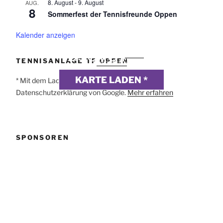
8. August
-
9. August
AUG.
8
Sommerfest der Tennisfreunde Oppen
Kalender anzeigen
DSGVO MAP
Präsentiert von
exovia
TENNISANLAGE TF OPPEN
webdesign
KARTE LADEN *
* Mit dem Laden der Karte akzeptierst du die
Datenschutzerklärung von Google.
Mehr erfahren
SPONSOREN