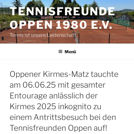
Zum
TENNISFREUNDE
Inhalt
springen
OPPEN 1980 E.V.
Tennis ist unsere Leidenschaft
Menü
Oppener Kirmes-Matz tauchte
am 06.06.25 mit gesamter
Entourage anlässlich der
Kirmes 2025 inkognito zu
einem Antrittsbesuch bei den
Tennisfreunden Oppen auf!