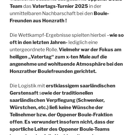
Team
das
Vatertags-Turnier 2025
in der
unmittelbaren Nachbarschaft bei den
Boule-
Freunden aus Honzrath !
Die Wettkampf-Ergebnisse spielten hierbei –
wie so
oft in den letzten Jahren-
lediglich eine
untergeordnete Rolle.
Vielmehr war der Fokus am
heiligen „Vatertag“ zum x-ten Male auf die
angenehme und wohltuende Atmosphäre bei den
Honzrather Boulefreunden gerichtet.
Die Logistik mit
erstklassigem saarländischen
Gerstensaft
s
owie der traditionellen
saarländischen Verpflegung (Schwenker,
Würstchen, etc.) ließ keine Wünsche der
Teilnehmer bzw. der Oppener Boule-Fraktion
offen
.
Es verwundert insofern nicht, dass der
sportliche Leiter des Oppener Boule-Teams