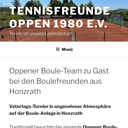
Zum
TENNISFREUNDE
Inhalt
springen
OPPEN 1980 E.V.
Tennis ist unsere Leidenschaft
Menü
Oppener Boule-Team zu Gast
bei den Boulefreunden aus
Honzrath
Vatertags-Turnier in angenehmer Atmosphäre
auf der Boule-Anlage in Honzrath
Traditionell besuchte das gesamte
Oppener Boule-