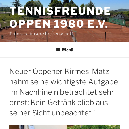
Zum
TENNISFREUNDE
Inhalt
springen
OPPEN 1980 E.V.
Tennis ist unsere Leidenschaft
Menü
Neuer Oppener Kirmes-Matz
nahm seine wichtigste Aufgabe
im Nachhinein betrachtet sehr
ernst: Kein Getränk blieb aus
seiner Sicht unbeachtet !