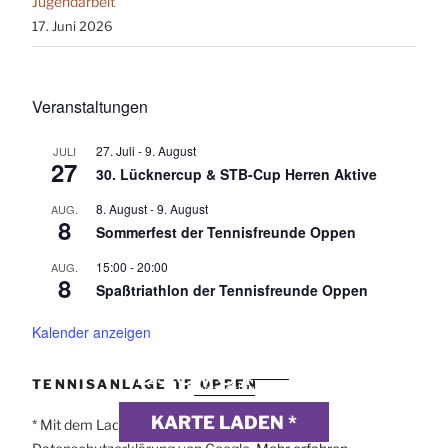
Jugendarbeit
17. Juni 2026
Veranstaltungen
27. Juli
-
9. August
JULI
27
30. Lücknercup & STB-Cup Herren Aktive
8. August
-
9. August
AUG.
8
Sommerfest der Tennisfreunde Oppen
15:00
-
20:00
AUG.
8
Spaßtriathlon der Tennisfreunde Oppen
Kalender anzeigen
DSGVO MAP
Präsentiert von
exovia
TENNISANLAGE TF OPPEN
webdesign
KARTE LADEN *
* Mit dem Laden der Karte akzeptierst du die