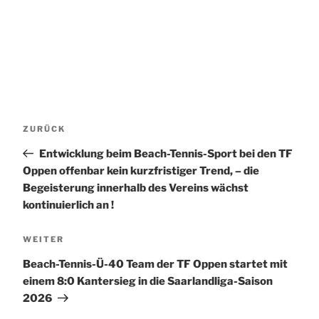
Beitragsnavigation
Vorheriger
ZURÜCK
Beitrag
Entwicklung beim Beach-Tennis-Sport bei den TF
Oppen offenbar kein kurzfristiger Trend, – die
Begeisterung innerhalb des Vereins wächst
kontinuierlich an !
Nächster
WEITER
Beitrag
Beach-Tennis-Ü-40 Team der TF Oppen startet mit
einem 8:0 Kantersieg in die Saarlandliga-Saison
2026