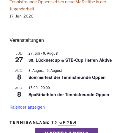
Tennisfreunde Oppen setzen neue Maßstäbe in der
Jugendarbeit
17. Juni 2026
Veranstaltungen
27. Juli
-
9. August
JULI
27
30. Lücknercup & STB-Cup Herren Aktive
8. August
-
9. August
AUG.
8
Sommerfest der Tennisfreunde Oppen
15:00
-
20:00
AUG.
8
Spaßtriathlon der Tennisfreunde Oppen
Kalender anzeigen
DSGVO MAP
Präsentiert von
exovia
TENNISANLAGE TF OPPEN
webdesign