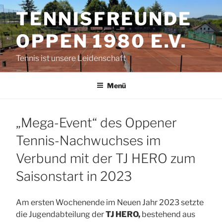
Zum
TENNISFREUNDE
Inhalt
springen
OPPEN 1980 E.V.
Tennis ist unsere Leidenschaft
Menü
„Mega-Event“ des Oppener
Tennis-Nachwuchses im
Verbund mit der TJ HERO zum
Saisonstart in 2023
Am ersten Wochenende im Neuen Jahr 2023 setzte
die Jugendabteilung der
TJ HERO,
bestehend aus