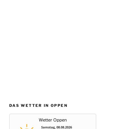
DAS WETTER IN OPPEN
Wetter Oppen
Samstag, 08.08.2026
11 / 30°C
Sonnig
So, 09.08.
Mo, 10.08.
Di, 11.08.
14 / 33°C
20 / 32°C
16 / 30°C
Wolkig
Leicht bewölkt
Sonnig