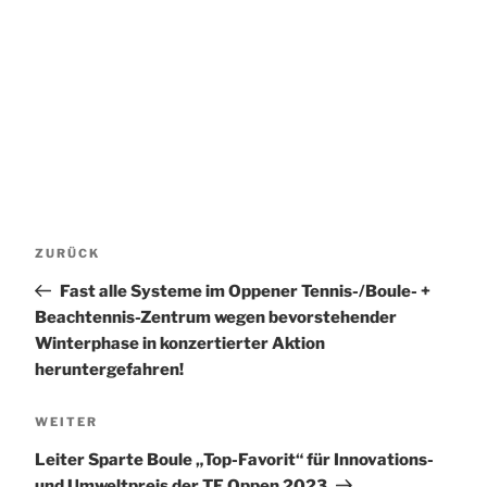
Beitragsnavigation
Vorheriger
ZURÜCK
Beitrag
Fast alle Systeme im Oppener Tennis-/Boule- +
Beachtennis-Zentrum wegen bevorstehender
Winterphase in konzertierter Aktion
heruntergefahren!
Nächster
WEITER
Beitrag
Leiter Sparte Boule „Top-Favorit“ für Innovations-
und Umweltpreis der TF Oppen 2023