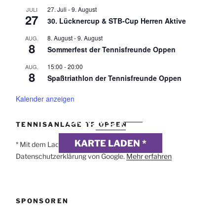
27. Juli
-
9. August
JULI
27
30. Lücknercup & STB-Cup Herren Aktive
8. August
-
9. August
AUG.
8
Sommerfest der Tennisfreunde Oppen
15:00
-
20:00
AUG.
8
Spaßtriathlon der Tennisfreunde Oppen
Kalender anzeigen
DSGVO MAP
Präsentiert von
exovia
TENNISANLAGE TF OPPEN
webdesign
KARTE LADEN *
* Mit dem Laden der Karte akzeptierst du die
Datenschutzerklärung von Google.
Mehr erfahren
SPONSOREN