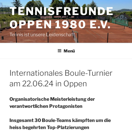
Zum
TENNISFREUNDE
Inhalt
springen
OPPEN 1980 E.V.
Tennis ist unsere Leidenschaft
Menü
Internationales Boule-Turnier
am 22.06.24 in Oppen
Organisatorische Meisterleistung der
verantwortlichen Protagonisten
Insgesamt 30 Boule-Teams kämpften um die
heiss begehrten Top-Platzierungen