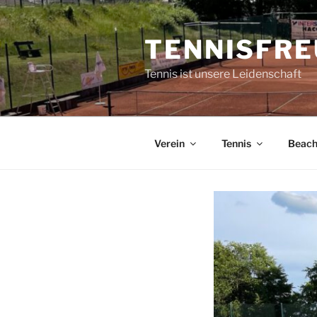
Zum
Inhalt
TENNISFRE
springen
Tennis ist unsere Leidenschaft
Verein
Tennis
Beac