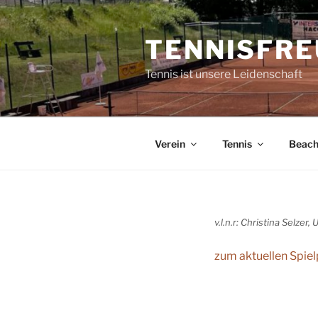
Zum
Inhalt
TENNISFRE
springen
Tennis ist unsere Leidenschaft
Verein
Tennis
Beac
v.l.n.r: Christina Selzer
zum aktuellen Spiel